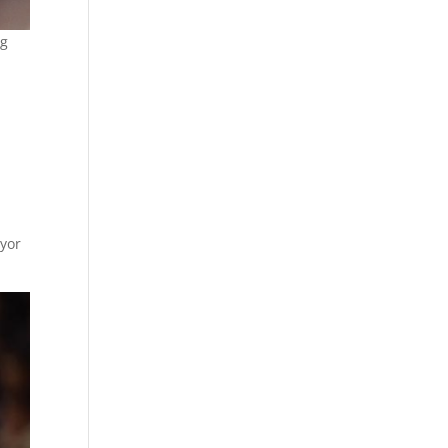
ng
ayor