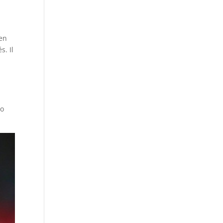
 en
. Il
éo