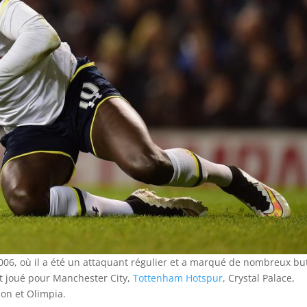
 2006, où il a été un attaquant régulier et a marqué de nombreux bu
t joué pour Manchester City,
Tottenham Hotspur
, Crystal Palace,
son et Olimpia.