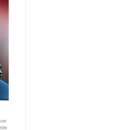
e
ncer
ille