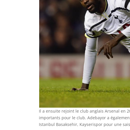
Il a ensuite rejoint le club anglais Arsenal en
importants pour le club. Adebayor a égalemen
Istanbul Basaksehir, Kayserispor pour une sai